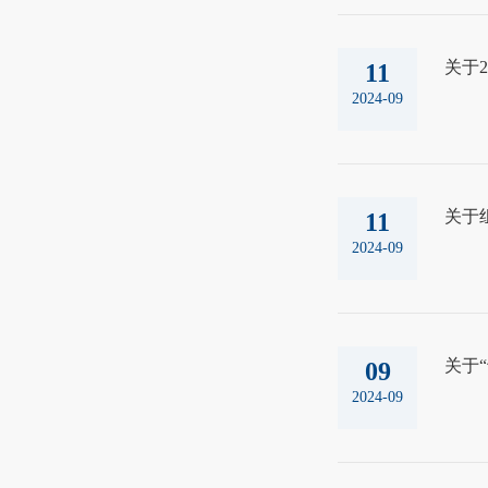
关于
11
2024-09
关于
11
2024-09
关于
09
2024-09