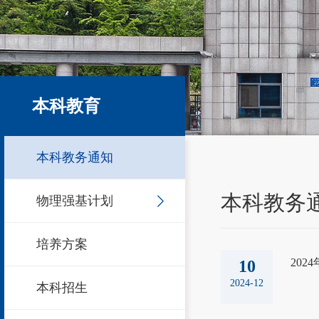
本科教育
本科教务通知
本科教务
物理强基计划
培养方案
20
10
2024-12
本科招生