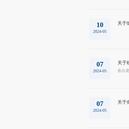
关于编
10
2024-05
关于
07
2024-05
关于
07
2024-05