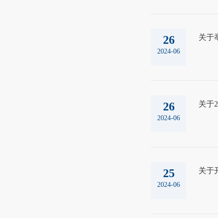
关于
26
2024-06
关于
26
2024-06
关于开
25
2024-06