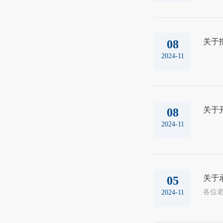
关于
08
2024-11
关于
08
2024-11
关于承
05
各位老
2024-11