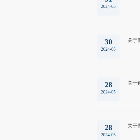
2024-05
关于
30
2024-05
关于
28
2024-05
关于
28
2024-05