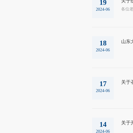
关于统
19
2024-06
山东大
18
2024-06
关于
17
2024-06
关于
14
2024-06