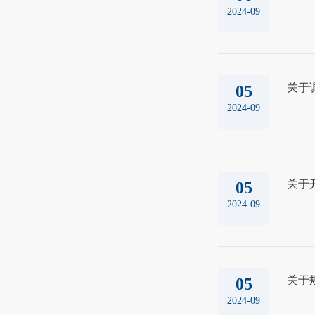
2024-09
关于
05
2024-09
关于
05
2024-09
关于
05
2024-09