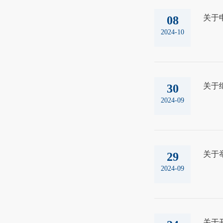
关于
08
2024-10
关于
30
2024-09
关于
29
2024-09
关于