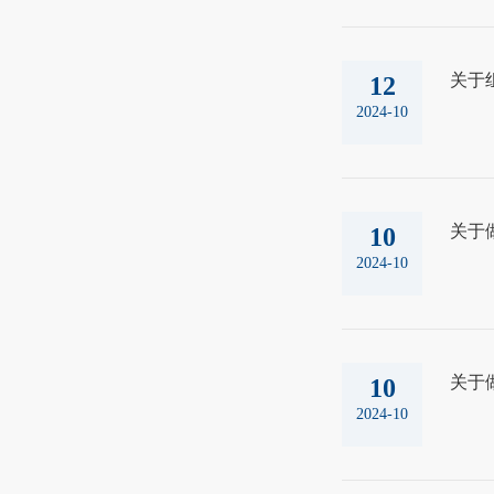
关于
12
2024-10
关于
10
2024-10
关于
10
2024-10