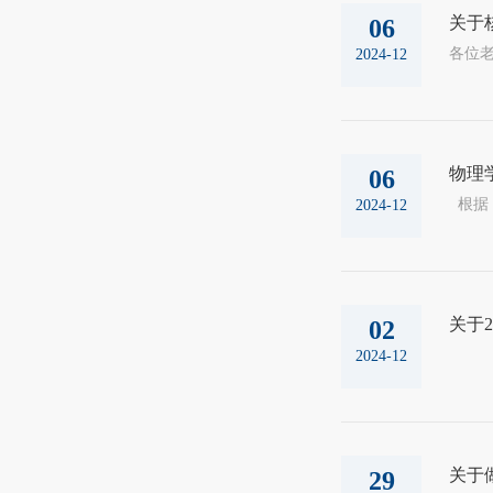
关于核
06
2024-12
物理学
06
2024-12
关于
02
2024-12
关于
29