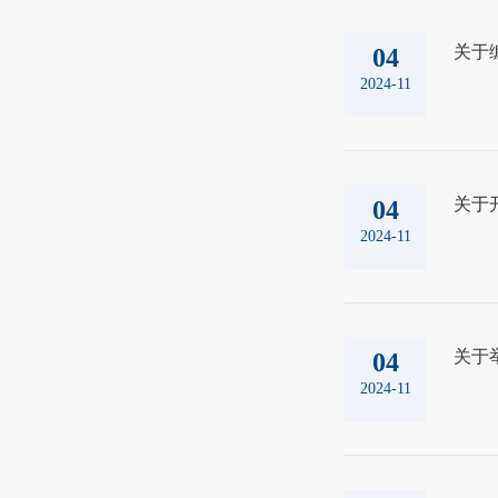
关于编
04
2024-11
关于
04
2024-11
关于
04
2024-11