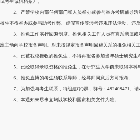
试考生诚信档案》。
2、严禁学校内部任何部门和人员举办或参与举办考研辅导
校生不得举办或参与助考作弊、虚假宣传等涉考违规违法活动。违
3、推免工作实行回避制度。推免相关工作人员有直系亲属
应主动向学校报备声明。对未按规定报备声明回避关系的推免相关
4、已被我校接收的推免生，不得再报名参加当年硕士研究生
5、已经取得录取资格的推免生，在研究生入学前未取得本科
6、推免直博的考生须联系导师，经导师同意后方可报考。
7、为加强与考生联系，特组建QQ群，群号：4
82408471
。
请
8
、本通知未尽事宜均以学校和国家相关文件为准。