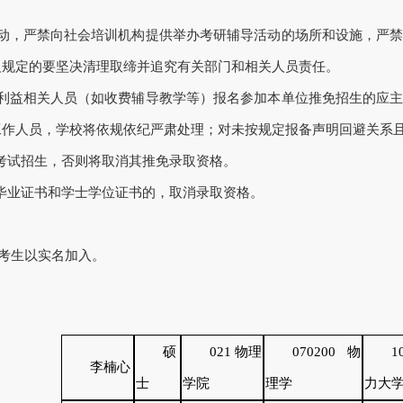
活动，严禁向社会培训机构提供举办考研辅导活动的场所和设施，严
反规定的要坚决清理取缔并追究有关部门和相关人员责任。
或利益相关人员（如收费辅导教学等）报名参加本单位推免招生的应
工作人员，学校将依规依纪严肃处理；对未按规定报备声明回避关系
考试招生，否则将取消其推免录取资格。
毕业证书和学士学位证书的，取消录取资格。
考生以实名加入。
硕
021 物理
070200 物
1
李楠心
士
学院
理学
力大