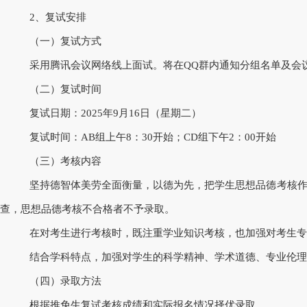
2、复试安排
（一）复试方式
采用腾讯会议网络线上面试。将在
QQ群内通知分组名单及会
（二）复试时间
复试日期：
202
5
年
9月
16
日（星期
二
）
复试时间：
AB组上午8：30开始；CD组下午2：
0
0开始
（三）考核内容
坚持德智体美劳全面衡量，以德为先，把学生思想品德考核
查，思想品德考核不合格者不予录取。
在对考生进行考核时，既注重学业知识考核，也加强对考生专
结合学科特点，加强对学生的科学精神、学术道德、专业伦理
（四）录取方法
根据推免生复试考核成绩和实际报名情况择优录取。