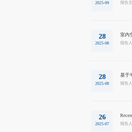
2025-09
室内
28
2025-08
基于
28
2025-08
Recent
26
2025-07