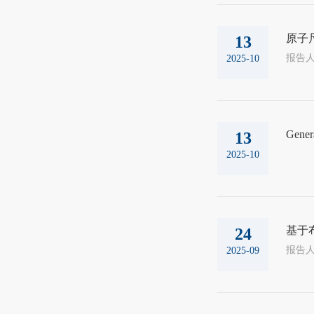
原子
13
2025-10
Genera
13
2025-10
基于
24
2025-09