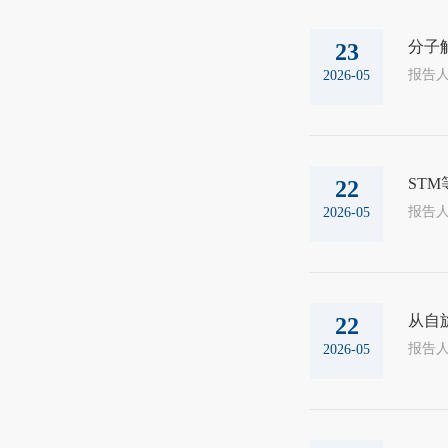
分子
23
2026-05
ST
22
2026-05
从自
22
2026-05