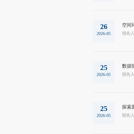
空间
26
2026-05
数据
25
2026-05
探索
25
2026-05