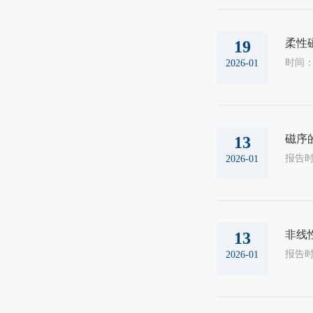
柔性
19
2026-01
磁序
13
2026-01
非线
13
2026-01