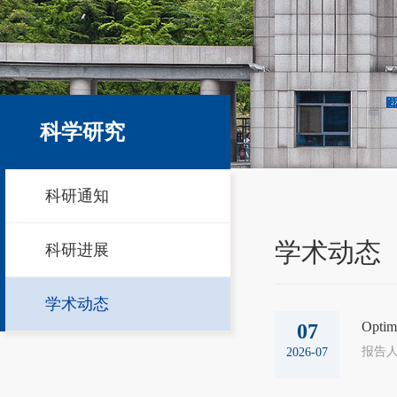
科学研究
科研通知
学术动态
科研进展
学术动态
Optima
07
2026-07