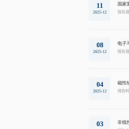
国家
11
2025-12
电子
08
2025-12
磁性
04
2025-12
非线
03