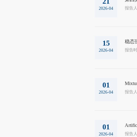
21
2026-04
稳态
15
2026-04
Mixtur
01
2026-04
Artifi
01
2026-04