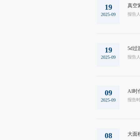
真空
19
2025-09
5d
19
2025-09
AI
09
2025-09
大面
08