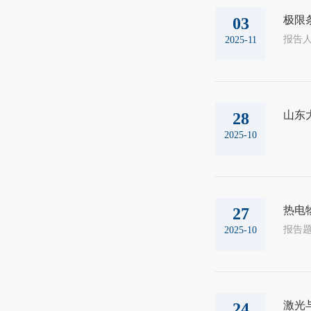
极限
03
2025-11
山东
28
2025-10
热电
27
2025-10
激光
24