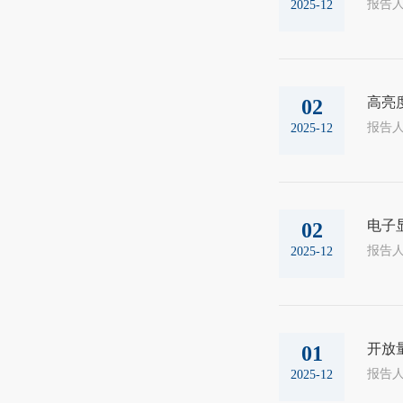
2025-12
高亮
02
2025-12
电子
02
2025-12
开放
01
2025-12