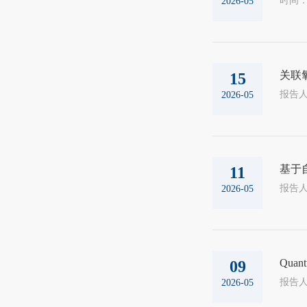
2026-05
关联
15
2026-05
基于
11
2026-05
Quantu
09
2026-05