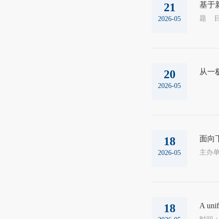
基于
21
2026-05
从一
20
2026-05
面向
18
2026-05
A uni
18