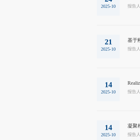
2025-10
基于
21
2025-10
Realiz
14
2025-10
凝聚
14
2025-10