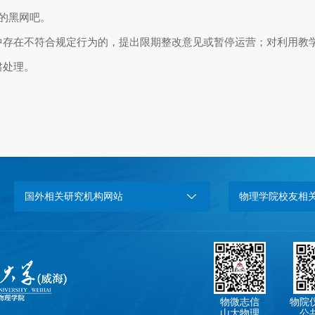
的黑网吧。
中存在不符合规定行为的，提出限期整改意见或暂停运营；对利用教
肃处理。
国外相关研究机构网站
物理学院校友相
物微志信
物院
山大物理
公