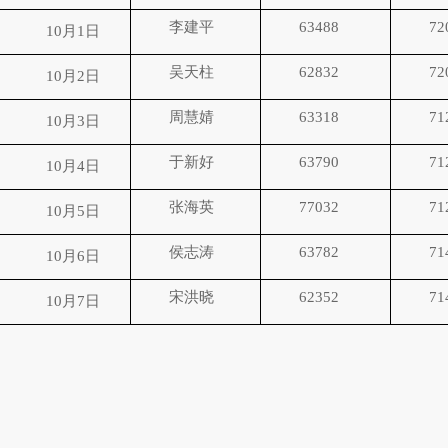
李建平
63488
72
10
月
1
日
吴天柱
62832
72
10
月
2
日
周慧婧
63318
71
10
月
3
日
于新好
63790
71
10
月
4
日
张海英
77032
71
10
月
5
日
侯志涛
63782
71
10
月
6
日
宋洪晓
62352
71
10
月
7
日