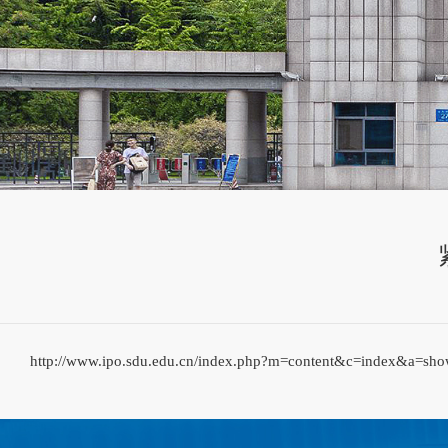
http://www.ipo.sdu.edu.cn/index.php?m=content&c=index&a=s