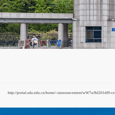
http://portal.sdu.edu.cn/home/-/announcement/wW7u/8d201df9-