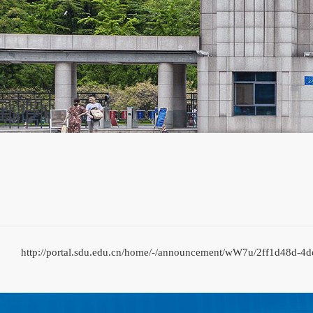
http://portal.sdu.edu.cn/home/-/announcement/wW7u/2ff1d48d-4