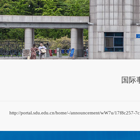
国际
http://portal.sdu.edu.cn/home/-/announcement/wW7u/17f8c257-