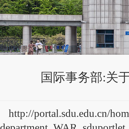
国际事务部:关
http://portal.sdu.edu.cn/
department_WAR_sduportle