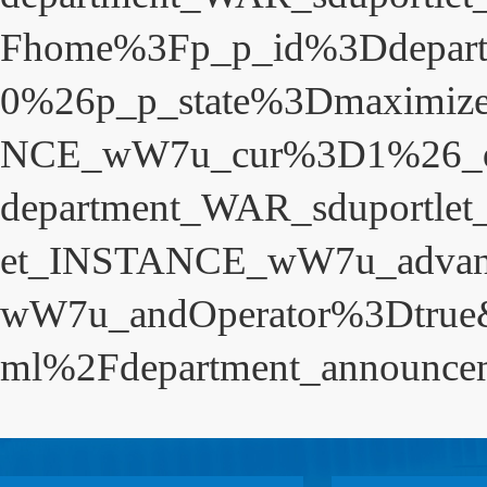
Fhome%3Fp_p_id%3Ddepart
0%26p_p_state%3Dmaximiz
NCE_wW7u_cur%3D1%26_de
department_WAR_sduportl
et_INSTANCE_wW7u_advanc
wW7u_andOperator%3Dtrue
ml%2Fdepartment_announce