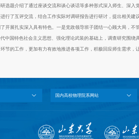
调研选题介绍了通过座谈交流和谈心谈话等多种形式深入师生、深入
还进行了互评交流，结合工作实际对调研报告进行研讨，提出相关建
到了开展扎实深入具有特色。一是党政领导班子团结一心顾大局，不
时代中国特色社会主义思想、强化理论武装的基础上，调查研究围绕
个环节的工作，更加有力有效地推进各项工作，积极回应师生需求，
国内高校物理院系网站