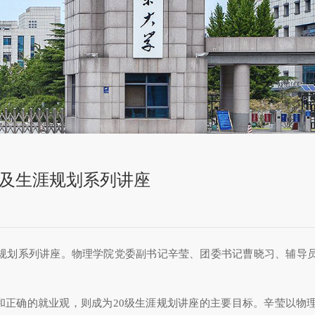
及生涯规划系列讲座
规划系列讲座。物理学院党委副书记辛莹、
团委书记曹晓习、
辅导
和正确的就业观，则成为
20
级生涯规划讲座的主要目标。辛莹以
物