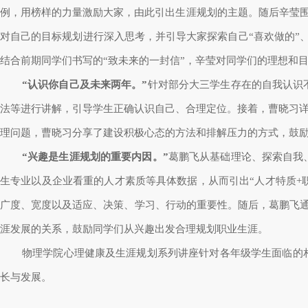
例，用榜样的力量激励大家，由此引出生涯规划的主题。随后辛莹围
对自己的目标规划进行深入思考，并
引导大家探索自己“喜欢做的”
结合前期同学们书写的“致未来的一封信”，辛莹对同学们的理想和
“认识你自己及未来两年。”
针对部分大三学生存在的自我认识
法等进行讲解，引导学生正确认识自己、合理定位。接着，曹晓习
理问题，曹晓习分享了建设积极心态的方法和排解压力的方式，鼓
“兴趣是生涯规划的重要内因。”
葛鹏飞从基础理论、探索自我
生专业以及企业看重的人才素质等具体数据，从而引出“人才特质
+
广度、宽度以及适应、决策、学习、行动的重要性。随后，葛鹏飞通
涯发展的关系，鼓励同学们从兴趣出发合理规划职业生涯。
物理学院
心理健康及生涯规划系列讲座针对各年级学生面临的
长与发展。