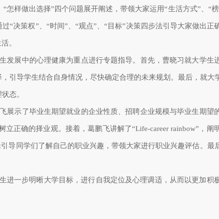
”、“怎样做出选择”四个问题展开阐述，
带领
大家运用“
生活方式
”、“
通过“决策权”、“时间”、“观点”、“目标”
决策四步法引导大家做出正
生活。
生发展中的心理健康为重点进行专题指导。首先，曹晓习就大学生
择，引导学生结合自身情况，尽快确定合理的未来规划。最后，就大
理状态。
飞展示了毕业生期望就业的企业性质、招聘企业规模与毕业生期望
树立正确的择业观。接着，葛鹏飞讲解了“
Life-career rainbow
”，阐
论引导同学们了解自己的职业兴趣，带领大家进行职业兴趣评估。最
生进一步明晰大学目标，进行自我定位及心理
调适
，从而以更加积