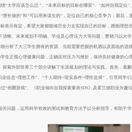
绕“大学
应该怎么过
”、“未来目标
的目标在哪里
”、“如何自我定位
、“擅长做的”和“可以用来谋生的”，定位自己的核心竞争力；最后，
目标表示肯定，希望大家都能倾尽全力去实现自己的目标，拥抱理想
不清晰、未来规划不明确、学业及心理压力大等问题，曹晓习以大学
详细分析了大三学生拥有的资源、当前需要把握的机遇以及面临的选
励学生正视心理健康问题，正确应对压力与挫折，保持良好健康的心
、探索外部世界三个部分讲解了生涯规划的理论与实践。首先，葛鹏
职业信息
=
理想工作”、“个人期待
+
现实条件
=
理性选择”，引导同学们
过“画圈游戏”、《职业倾向自我探索量表
SDS
》及霍兰德职业兴趣
相关问题，
运用科学有效的测试和教育方法
予以分析指导，
有助于学