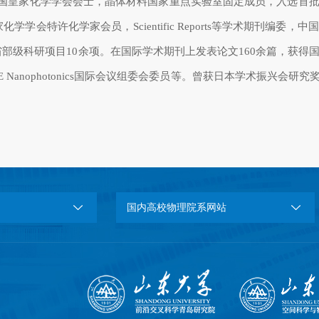
国皇家化学学会会士，晶体材料国家重点实验室固定成员，入选首
家化学学会特许化学家会员，
Scientific Reports
等学术期刊编委，中国
省部级科研项目
10
余项。在国际学术期刊上发表论文
160
余篇，获得
E Nanophotonics
国际会议组委会委员等。曾获日本学术振兴会研究
国内高校物理院系网站