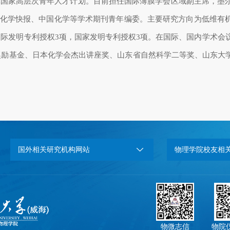
批国家高层次青年人才计划。目前担任国际薄膜学会区域副主席，墨
化学快报、中国化学等学术期刊青年编委。主要研究方向为低维有
国际发明专利授权
3
项，国家发明专利授权
3
项。在国际、国内学术会
奖励基金、日本化学会杰出讲座奖、山东省自然科学二等奖、山东大
国外相关研究机构网站
物理学院校友相
物微志信
物院