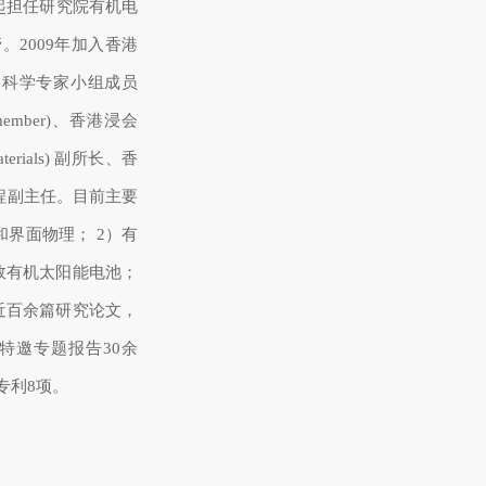
从2005年起担任研究院有机电
2009年加入香港
和科学专家小组成员
anel member)、香港浸会
aterials) 副所长、香
程副主任。目前主要
界面物理； 2）有
效有机太阳能电池；
近百余篇研究论文，
特邀专题报告30余
专利8项。