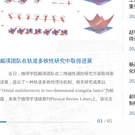
重
面
20
20
赵
Co
得
Co
20
20
戴瑛团队在轨道多铁性研究中取得进展
Optimal strategies for shadow tomography with l...
王健团
面向可
杨
Pre
进展
化
Pri
近日，物理学院戴瑛团队在二维磁性调控研究方面取得新
报告人：许振朋单位：安徽大学报告时间：2026年7月9日
报告
20
20
进展，提出了一种轨道多铁性理论机制。相关研究成果以
星期四 10:00报告地点：知新楼C1011邀请人：于晓东报告内
程学院报告时
近日
“Orbital multiferroicity in two-dimensional triangular lattice”为标
容：Optimal strategies for shadow tomography with limited
名物理期刊《S
C913
郝
氧
题，发表于物理学顶级期刊Physical Review Letters上。该论文
resources报告摘要：Shadow tomography addresses the task of
《Constrain
态、无运
制
20
第一作者为2025级博士生赵江雨，马衍东教授和戴瑛教授为共
efficiently predicting many expectation values of an unknown
》（《利
技术，在
20
同通讯作者，山东大学为唯一作者单位(论文链接：
quantum state from randomized measurements on comparatively
该工作是
要的应用
01
01
/
/
05
05
https://journals.aps.org/prl/abstract/10.1103/xfjn-ddxb)在二维体系
few copies. Existing analyses promise large scaling adv...
（LHC
环境间存
中，传...
结了通过
战。本报告