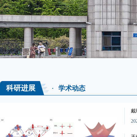
科研进展
学术动态
戴
Opt
l...
20
20
王