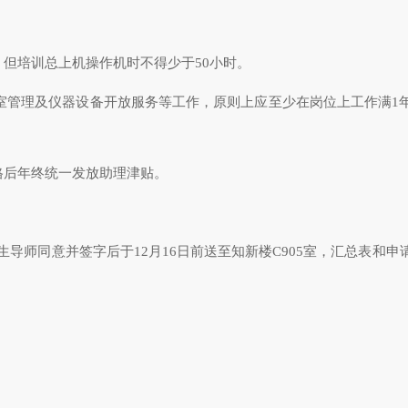
，但培训总上机操作机时不得少于
50
小时。
室管理及仪器设备开放服务等工作，原则上应至少在岗位上工作满
1
格后年终统一发放助理津贴。
生导师同意并签字后于
12
月
16
日前送至知新楼
C905
室，汇总表和申